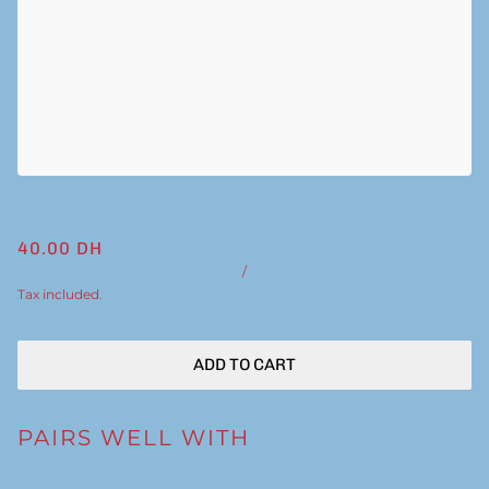
40.00 DH
/
Tax included.
ADD TO CART
PAIRS WELL WITH