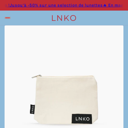
Jusqu'à -50% sur une selection de lunettes🔥 En magasin & e